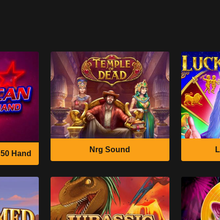
L
 50 Hand
Nrg Sound