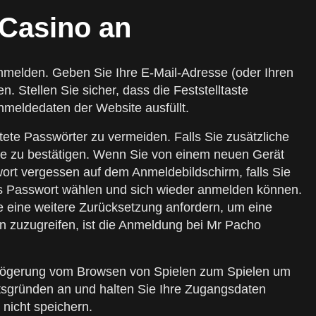
 Casino an
Anmelden. Geben Sie Ihre E-Mail-Adresse (oder Ihren
. Stellen Sie sicher, dass die Feststelltaste
nmeldedaten der Website ausfüllt.
ete Passwörter zu vermeiden. Falls Sie zusätzliche
de zu bestätigen. Wenn Sie von einem neuen Gerät
wort vergessen auf dem Anmeldebildschirm, falls Sie
ues Passwort wählen und sich wieder anmelden können.
ie eine weitere Zurücksetzung anfordern, um eine
n zuzugreifen, ist die Anmeldung bei Mr Pacho
erzögerung vom Browsen von Spielen zum Spielen um
itsgründen an und halten Sie Ihre Zugangsdaten
 nicht speichern.