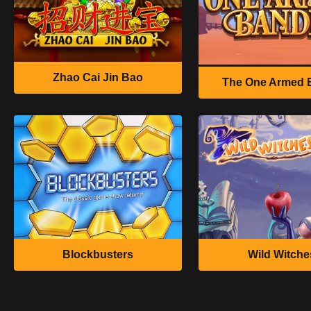
Zhao Cai Jin Bao
The One Armed 
Blockbusters
Wild Witche