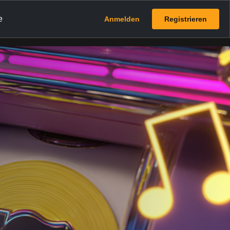
e
Anmelden
Registrieren