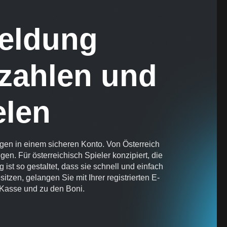
eldung
nzahlen und
elen
gen in einem sicheren Konto. Von Österreich
n. Für österreichisch Spieler konzipiert, die
t so gestaltet, dass sie schnell und einfach
sitzen, gelangen Sie mit Ihrer registrierten E-
 Kasse und zu den Boni.