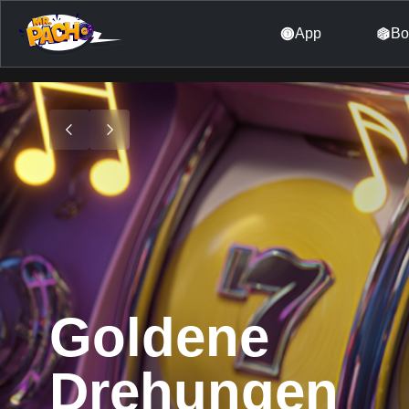
App
Bo
Goldene
Drehungen