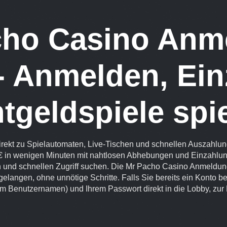
cho Casino Anm
- Anmelden, Ei
tgeldspiele spi
rekt zu Spielautomaten, Live-Tischen und schnellen Auszahlun
€ in wenigen Minuten mit nahtlosen Abhebungen und Einzahlunge
nd schnellen Zugriff suchen. Die Mr Pacho Casino Anmeldung is
u gelangen, ohne unnötige Schritte. Falls Sie bereits ein Konto be
em Benutzernamen) und Ihrem Passwort direkt in die Lobby, zur