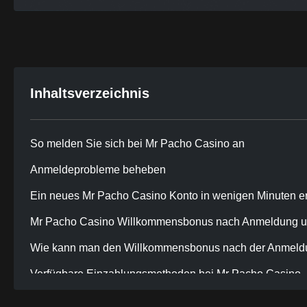
Inhaltsverzeichnis
So melden Sie sich bei Mr Pacho Casino an
Anmeldeprobleme beheben
Ein neues Mr Pacho Casino Konto in wenigen Minuten er
Mr Pacho Casino Willkommensbonus nach Anmeldung un
Wie kann man den Willkommensbonus nach der Anmeld
Verfügbare Einzahlungsmethoden bei Mr Pacho Casino
Gewinne von Mr Pacho Casino abheben