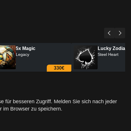
Sonya Blackjack
5x Magic
Russian vodka
Legacy
149€
 für besseren Zugriff. Melden Sie sich nach jeder
r im Browser zu speichern.