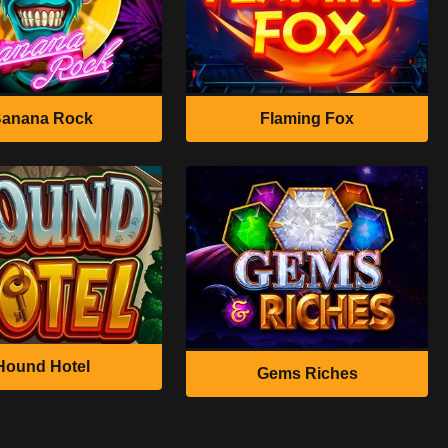
anana Rock
Flaming Fox
Hound Hotel
Gems Riches