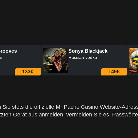
od Beasts
Fruity Grooves
te
Balanyster
99€
133€
ie stets die offizielle Mr Pacho Casino Website-Adresse
tzten Gerät aus anmelden, vermeiden Sie es, Passwörte