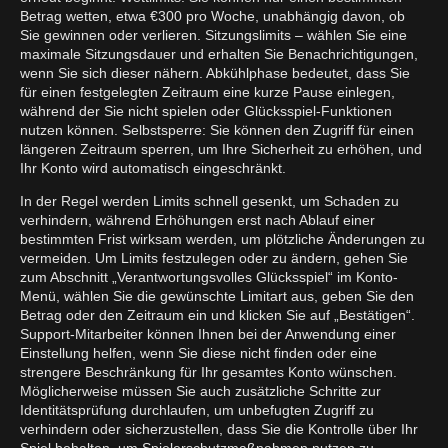
Betrag wetten, etwa €300 pro Woche, unabhängig davon, ob
Sie gewinnen oder verlieren. Sitzungslimits – wählen Sie eine
maximale Sitzungsdauer und erhalten Sie Benachrichtigungen,
wenn Sie sich dieser nähern. Abkühlphase bedeutet, dass Sie
für einen festgelegten Zeitraum eine kurze Pause einlegen,
während der Sie nicht spielen oder Glücksspiel-Funktionen
nutzen können. Selbstsperre: Sie können den Zugriff für einen
längeren Zeitraum sperren, um Ihre Sicherheit zu erhöhen, und
Ihr Konto wird automatisch eingeschränkt.
In der Regel werden Limits schnell gesenkt, um Schaden zu
verhindern, während Erhöhungen erst nach Ablauf einer
bestimmten Frist wirksam werden, um plötzliche Änderungen zu
vermeiden. Um Limits festzulegen oder zu ändern, gehen Sie
zum Abschnitt „Verantwortungsvolles Glücksspiel“ im Konto-
Menü, wählen Sie die gewünschte Limitart aus, geben Sie den
Betrag oder den Zeitraum ein und klicken Sie auf „Bestätigen“.
Support-Mitarbeiter können Ihnen bei der Anwendung einer
Einstellung helfen, wenn Sie diese nicht finden oder eine
strengere Beschränkung für Ihr gesamtes Konto wünschen.
Möglicherweise müssen Sie auch zusätzliche Schritte zur
Identitätsprüfung durchlaufen, um unbefugten Zugriff zu
verhindern oder sicherzustellen, dass Sie die Kontrolle über Ihr
Spiel behalten, um Spielerschutzmaßnahmen nutzen zu