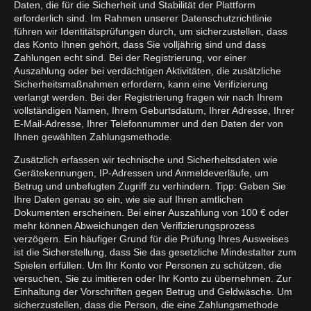
Daten, die für die Sicherheit und Stabilität der Plattform
erforderlich sind. Im Rahmen unserer Datenschutzrichtlinie
führen wir Identitätsprüfungen durch, um sicherzustellen, dass
das Konto Ihnen gehört, dass Sie volljährig sind und dass
Zahlungen echt sind. Bei der Registrierung, vor einer
Auszahlung oder bei verdächtigen Aktivitäten, die zusätzliche
Sicherheitsmaßnahmen erfordern, kann eine Verifizierung
verlangt werden. Bei der Registrierung fragen wir nach Ihrem
vollständigen Namen, Ihrem Geburtsdatum, Ihrer Adresse, Ihrer
E-Mail-Adresse, Ihrer Telefonnummer und den Daten der von
Ihnen gewählten Zahlungsmethode.
Zusätzlich erfassen wir technische und Sicherheitsdaten wie
Gerätekennungen, IP-Adressen und Anmeldeverläufe, um
Betrug und unbefugten Zugriff zu verhindern. Tipp: Geben Sie
Ihre Daten genau so ein, wie sie auf Ihren amtlichen
Dokumenten erscheinen. Bei einer Auszahlung von 100 € oder
mehr können Abweichungen den Verifizierungsprozess
verzögern. Ein häufiger Grund für die Prüfung Ihres Ausweises
ist die Sicherstellung, dass Sie das gesetzliche Mindestalter zum
Spielen erfüllen. Um Ihr Konto vor Personen zu schützen, die
versuchen, Sie zu imitieren oder Ihr Konto zu übernehmen. Zur
Einhaltung der Vorschriften gegen Betrug und Geldwäsche. Um
sicherzustellen, dass die Person, die eine Zahlungsmethode