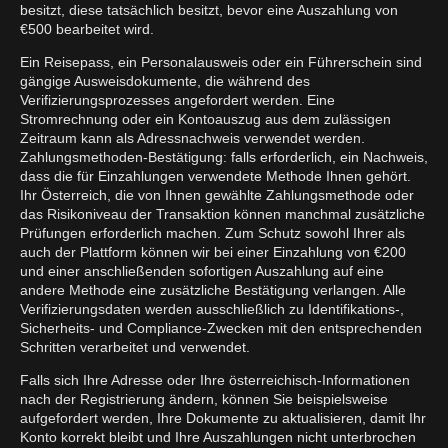
besitzt, diese tatsächlich besitzt, bevor eine Auszahlung von
€500 bearbeitet wird.
Ein Reisepass, ein Personalausweis oder ein Führerschein sind
gängige Ausweisdokumente, die während des
Verifizierungsprozesses angefordert werden. Eine
Stromrechnung oder ein Kontoauszug aus dem zulässigen
Zeitraum kann als Adressnachweis verwendet werden.
Zahlungsmethoden-Bestätigung: falls erforderlich, ein Nachweis,
dass die für Einzahlungen verwendete Methode Ihnen gehört.
Ihr Österreich, die von Ihnen gewählte Zahlungsmethode oder
das Risikoniveau der Transaktion können manchmal zusätzliche
Prüfungen erforderlich machen. Zum Schutz sowohl Ihrer als
auch der Plattform können wir bei einer Einzahlung von €200
und einer anschließenden sofortigen Auszahlung auf eine
andere Methode eine zusätzliche Bestätigung verlangen. Alle
Verifizierungsdaten werden ausschließlich zu Identifikations-,
Sicherheits- und Compliance-Zwecken mit den entsprechenden
Schritten verarbeitet und verwendet.
Falls sich Ihre Adresse oder Ihre österreichisch-Informationen
nach der Registrierung ändern, können Sie beispielsweise
aufgefordert werden, Ihre Dokumente zu aktualisieren, damit Ihr
Konto korrekt bleibt und Ihre Auszahlungen nicht unterbrochen