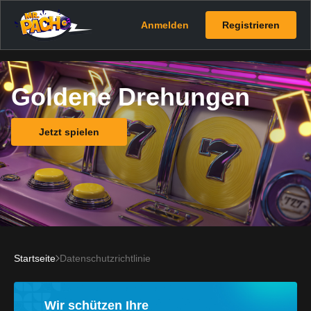
Anmelden
Registrieren
Goldene Drehungen
Jetzt spielen
Startseite
Datenschutzrichtlinie
Wir schützen Ihre