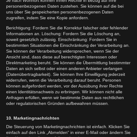
Je nach Wohnort können Ihnen Rechte in Bezug auf Ihre
personenbezogenen Daten zustehen. Sie können auf die bei
uns über Sie gespeicherten personenbezogenen Daten
zugreifen, indem Sie eine Kopie anfordern.
Berichtigung: Fordern Sie die Korrektur falscher oder fehlender
Informationen an. Löschung: Fordern Sie die Löschung an,
soweit gesetzlich zulässig. Einschränkung: Fordern Sie in
bestimmten Situationen die Einschränkung der Verarbeitung an.
Sie können der Verarbeitung widersprechen, wenn Sie der
Ansicht sind, dass diese auf berechtigten Interessen oder
Direktmarketing beruht. Sie können die Übermittlung bestimmter
Daten an sich selbst oder einen anderen Anbieter verlangen
(Datenübertragbarkeit). Sie können Ihre Einwilligung jederzeit
widerrufen, wenn die Verarbeitung darauf beruht. Personen
können aufgefordert werden, vor der Ausübung ihrer Rechte
einen Identitätsnachweis zu erbringen. Wir können nicht alle
Anfragen erfüllen, wenn wir bestimmte Daten aus rechtlichen
oder regulatorischen Gründen aufbewahren müssen.
10. Marketingnachrichten
Die Steuerung von Marketingnachrichten ist einfach. Klicken Sie
einfach auf den Link „Abmelden“ in einer E-Mail oder ändern Sie