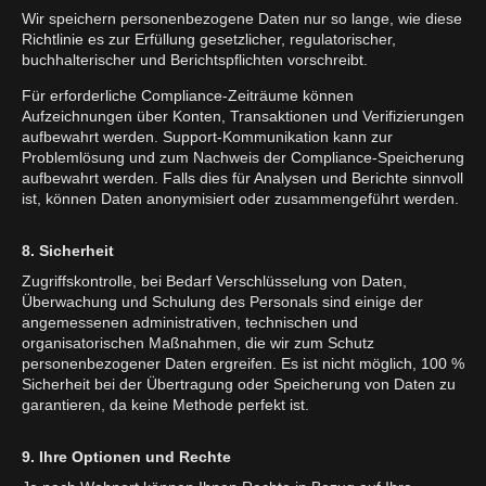
Wir speichern personenbezogene Daten nur so lange, wie diese
Richtlinie es zur Erfüllung gesetzlicher, regulatorischer,
buchhalterischer und Berichtspflichten vorschreibt.
Für erforderliche Compliance-Zeiträume können
Aufzeichnungen über Konten, Transaktionen und Verifizierungen
aufbewahrt werden. Support-Kommunikation kann zur
Problemlösung und zum Nachweis der Compliance-Speicherung
aufbewahrt werden. Falls dies für Analysen und Berichte sinnvoll
ist, können Daten anonymisiert oder zusammengeführt werden.
8. Sicherheit
Zugriffskontrolle, bei Bedarf Verschlüsselung von Daten,
Überwachung und Schulung des Personals sind einige der
angemessenen administrativen, technischen und
organisatorischen Maßnahmen, die wir zum Schutz
personenbezogener Daten ergreifen. Es ist nicht möglich, 100 %
Sicherheit bei der Übertragung oder Speicherung von Daten zu
garantieren, da keine Methode perfekt ist.
9. Ihre Optionen und Rechte