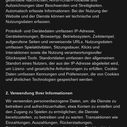
Aufzeichnungen über Beschwerden und Streitigkeiten.
Automatisch erfasste Informationen: Bei der Nutzung der
Website und der Dienste können wir technische und
Nutzungsdaten erfassen.
Protokoll- und Gerätedaten umfassen IP-Adresse,
Gerätekennungen, Browsertyp, Betriebssystem, Zeitstempel,
aufgerufene Seiten und verweisende URLs. Nutzungsdaten
umfassen Spielaktivitäten, Sitzungsdauer, Klicks und
Interaktionen sowie die Nutzung verantwortungsvoller
Glücksspiel-Tools. Standortdaten umfassen den allgemeinen
Standort eines Nutzers, der aus der IP-Adresse abgeleitet wird,
um Lizenz- und gesetzliche Anforderungen zu erfüllen. Cookie-
Daten umfassen Kennungen und Präferenzen, die von Cookies
und ähnlichen Technologien gespeichert werden.
2. Verwendung Ihrer Informationen
Wir verwenden personenbezogene Daten, um: die Dienste zu
betreiben und aufrechtzuerhalten, etwa Konten zu erstellen und
den Zugang zu Spielen zu ermöglichen; die Dienste
bereitzustellen, zu betreiben und zu warten. Transaktionen wie
Einzahlungen, Auszahlungen, Rückerstattungen,